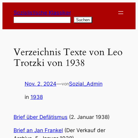
Zum
Sozialistische Klassiker
Inhalt
Suchen
Suchen
springen
Verzeichnis Texte von Leo
Trotzki von 1938
Nov. 2, 2024
—
Sozial_Admin
von
in
1938
Brief über Defätismus
(2. Januar 1938)
Brief an Jan Frankel
(Der Verkauf der