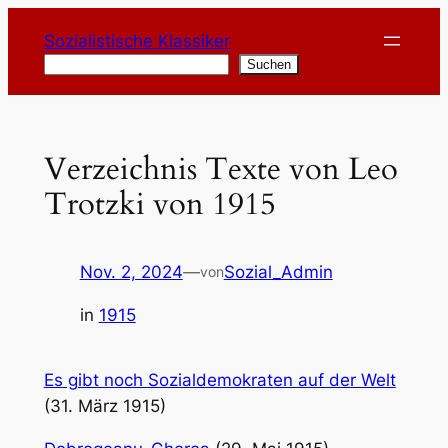
Zum
Sozialistische Klassiker
Inhalt
Suchen
Suchen
springen
Verzeichnis Texte von Leo
Trotzki von 1915
Nov. 2, 2024
—
Sozial_Admin
von
in
1915
Es gibt noch Sozialdemokraten auf der Welt
(31. März 1915)