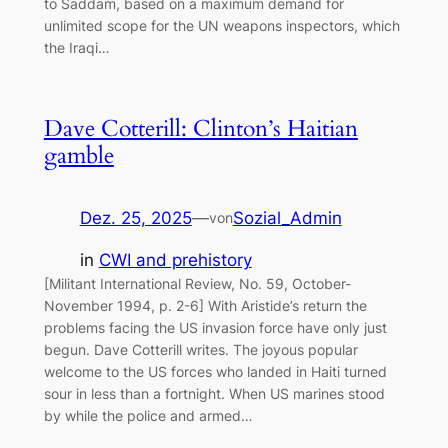
to Saddam, based on a maximum demand for
unlimited scope for the UN weapons inspectors, which
the Iraqi…
Dave Cotterill: Clinton’s Haitian
gamble
Dez. 25, 2025
—
Sozial_Admin
von
in
CWI and prehistory
[Militant International Review, No. 59, October-
November 1994, p. 2-6] With Aristide’s return the
problems facing the US invasion force have only just
begun. Dave Cotterill writes. The joyous popular
welcome to the US forces who landed in Haiti turned
sour in less than a fortnight. When US marines stood
by while the police and armed…