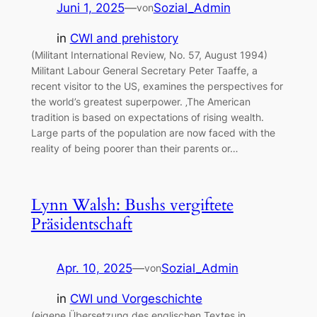
Juni 1, 2025
—
Sozial_Admin
von
in
CWI and prehistory
(Militant International Review, No. 57, August 1994)
Militant Labour General Secretary Peter Taaffe, a
recent visitor to the US, examines the perspectives for
the world’s greatest superpower. ‚The American
tradition is based on expectations of rising wealth.
Large parts of the population are now faced with the
reality of being poorer than their parents or…
Lynn Walsh: Bushs vergiftete
Präsidentschaft
Apr. 10, 2025
—
Sozial_Admin
von
in
CWI und Vorgeschichte
(eigene Übersetzung des englischen Textes in