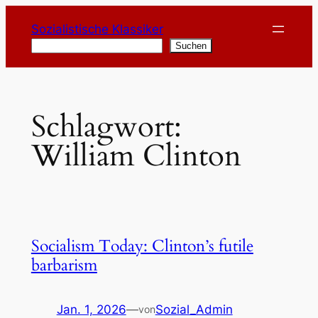
Zum
Sozialistische Klassiker
Inhalt
Suchen
Suchen
springen
Schlagwort:
William Clinton
Socialism Today: Clinton’s futile
barbarism
Jan. 1, 2026
—
Sozial_Admin
von