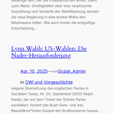
derjenige sein, der die Präsidentschaft erhält, meint
Lynn Walsh. Streitigkeiten über eine verpfuschte
Auszählung und Vorwürfe der Wahlfälschung werden
die neue Regierung in eine dunkle Wolke des
Misstrauens hüllen. Wie auch immer die endgültige
Entscheidung…
Lynn Walsh: US-Wahlen: Die
Nader-Herausforderung
Apr. 10, 2025
—
Sozial_Admin
von
in
CWI und Vorgeschichte
(eigene Übersetzung des englischen Textes in
Socialism Today, Nr. 50, September 2000) Ralph
Nader, der auf dem Ticket der Grünen Partei
kandidiert, fordert das Bush-Gore- und das
Republikrat*innen-Duopol der Großkonzerne heraus.