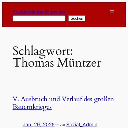
Zum
Sozialistische Klassiker
Inhalt
Suchen
Suchen
springen
Schlagwort:
Thomas Müntzer
V. Ausbruch und Verlauf des großen
Bauernkrieges
Jan. 29, 2025
—
Sozial_Admin
von