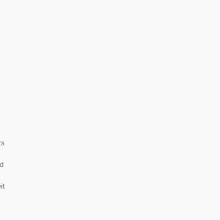
ts
nd
it