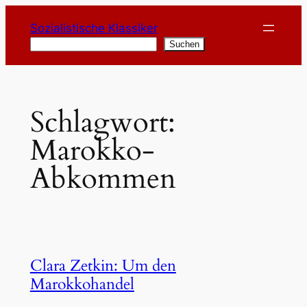
Zum
Sozialistische Klassiker
Inhalt
Suchen
Suchen
springen
Schlagwort:
Marokko-
Abkommen
Clara Zetkin: Um den
Marokkohandel