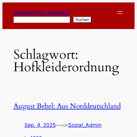
Zum
Sozialistische Klassiker
Inhalt
Suchen
Suchen
springen
Schlagwort:
Hofkleiderordnung
August Bebel: Aus Norddeutschland
Sep. 4, 2025
—
Sozial_Admin
von