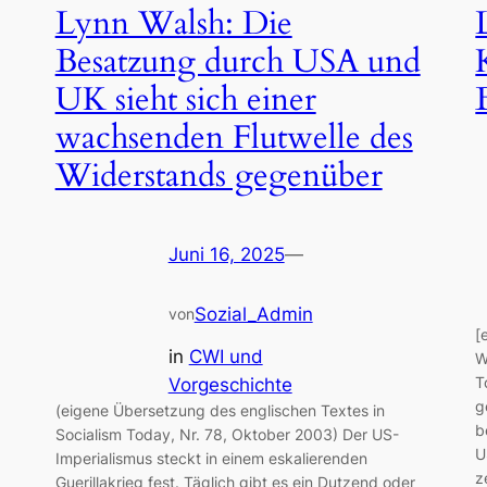
Lynn Walsh: Die
Besatzung durch USA und
UK sieht sich einer
wachsenden Flutwelle des
Widerstands gegenüber
Juni 16, 2025
—
Sozial_Admin
von
[
in
CWI und
W
T
Vorgeschichte
g
(eigene Übersetzung des englischen Textes in
b
Socialism Today, Nr. 78, Oktober 2003) Der US-
U
Imperialismus steckt in einem eskalierenden
z
Guerillakrieg fest. Täglich gibt es ein Dutzend oder