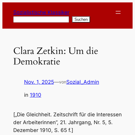
Zum
Sozialistische Klassiker
Inhalt
Suchen
Suchen
springen
Clara Zetkin: Um die
Demokratie
Nov. 1, 2025
—
Sozial_Admin
von
in
1910
[„Die Gleichheit. Zeitschrift für die Interessen
der Arbeiterinnen”, 21. Jahrgang, Nr. 5, 5.
Dezember 1910, S. 65 f.]