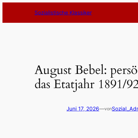
Zum
Sozialistische Klassiker
Inhalt
springen
August Bebel: persö
das Etatjahr 1891/9
Juni 17, 2026
—
Sozial_Ad
von