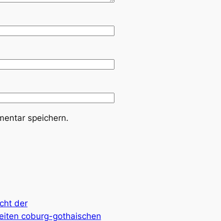
entar speichern.
cht der
iten coburg-gothaischen