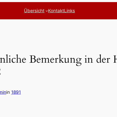
Übersicht
Kontakt
Links
nliche Bemerkung in der H
2
min
in
1891