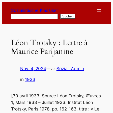
Zum
Sozialistische Klassiker
Inhalt
Suchen
Suchen
springen
Léon Trotsky : Lettre à
Maurice Parijanine
Nov. 4, 2024
—
Sozial_Admin
von
in
1933
[30 avril 1933. Source Léon Trotsky, Œuvres
1, Mars 1933 – Juillet 1933. Institut Léon
Trotsky, Paris 1978, pp. 162-163, titre : « Le