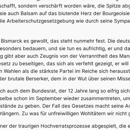
schafft, sondern
verschärft
worden wäre, die Spitze abg
sie auch Balsam auf das blutende Herz der Bourgeoisi
ie Arbeiterschutzgesetzgebung wie durch seine Sympath
 Bismarck es gewollt
, das steht nunmehr fest. Die deut
sonders bedauern, und sie tun es aufrichtig, er und d
g gibt aber auch Zeugnis von der Verranntheit des Ma
setz zu beseitigen, das sich als verfehlt gezeigt, er wi
 Wahlen als die stärkste Partei im Reiche sich herausste
er brutale Berserker, dem in der Wut über seinen Miss
ich auch dem Bundesrat, der 12 Jahre lang so eifrig sich
erselbe schon im September wieder zusammentreten, u
stände zu geben. Der Fall des Gesetzes macht seine A
rlängern. Zu was für unfreiwilligen Wohltätern wir nicht
ner der traurigen
Hochverratsprozesse
abgespielt, die 