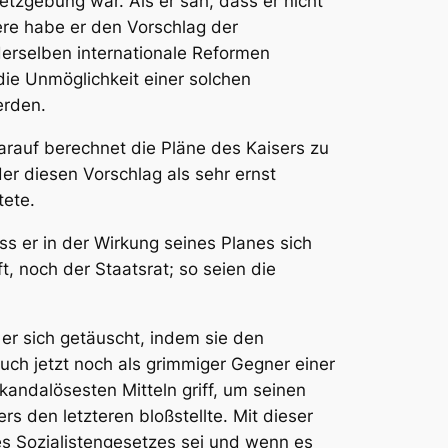
etzgebung war. Als er sah, dass er nicht
ere habe er den Vorschlag der
 derselben internationale Reformen
ie Unmöglichkeit einer solchen
erden
.
 darauf berechnet die Pläne des Kaisers zu
er diesen Vorschlag als sehr ernst
tete.
s er in der Wirkung seines Planes sich
, noch der Staatsrat; so seien die
er sich getäuscht, indem sie den
auch jetzt noch als grimmiger Gegner einer
andalösesten Mitteln griff, um seinen
 den letzteren bloßstellte. Mit dieser
es Sozialistengesetzes sei und wenn es