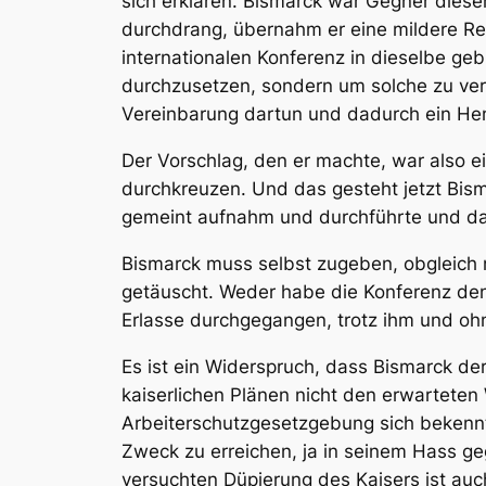
sich erklären. Bismarck war Gegner dieser
durchdrang, übernahm er eine mildere Re
internationalen Konferenz in dieselbe geb
durchzusetzen,
sondern um solche zu ver
Vereinbarung dartun und dadurch ein He
Der Vorschlag, den er machte, war also e
durchkreuzen
. Und das gesteht jetzt Bis
gemeint aufnahm und durchführte und daf
Bismarck muss selbst zugeben, obgleich n
getäuscht. Weder habe die Konferenz den 
Erlasse durchgegangen, trotz ihm und ohn
Es ist ein Widerspruch, dass Bismarck de
kaiserlichen Plänen nicht den erwarteten 
Arbeiterschutzgesetzgebung sich bekennt 
Zweck zu erreichen, ja in seinem Hass ge
versuchten Düpierung des Kaisers ist auc