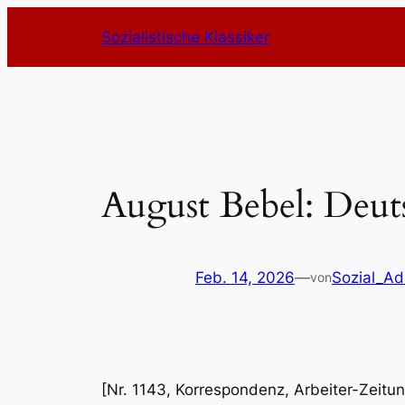
Zum
Sozialistische Klassiker
Inhalt
springen
August Bebel: Deut
Feb. 14, 2026
—
Sozial_A
von
[Nr. 1143, Korrespondenz, Arbeiter-Zeitung