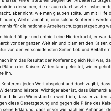
 Erlasse, wie er stets ein Gegner der Arbeiterschutzges
daktion derselben, die er auch durchsetzte. Insbesond
racht, aber nicht, wie man glauben sollte, um mit Hilfe
hindern, Weil er annahm, eine solche Konferenz werde d
mmnis für die nationale Arbeiterschutzgesetzgebung w
in
hinterhältiger und enthielt eine Niedertracht, er war
marck vor der ganzen Welt ein und blamiert den Kaiser, d
ür von den verschiedensten Seiten Lob und Beifall ern
ach ihm das Resultat der Konferenz gleich Null war, das
Plänen des Kaisers Widerstand geleistet, wie er gehofft
e ihn.
r Konferenz jeden Wert abspricht und doch zugibt, dass 
Widerstand leistete. Wichtiger aber ist, dass Bismarck 
und diesen Widerstand so weit trieb, dass er zu den sk
gen diese Gesetzgebung und gegen die Pläne des Kaisers
h seine Erklärung, dass er vor wie nach ein Anhänger d