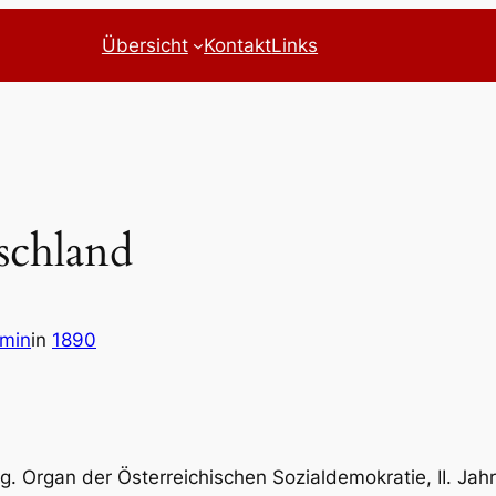
Übersicht
Kontakt
Links
schland
dmin
in
1890
. Organ der Österreichischen Sozialdemokratie, II. Jahrg