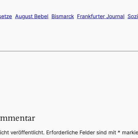
setze
August Bebel
Bismarck
Frankfurter Journal
Sozi
ommentar
cht veröffentlicht.
Erforderliche Felder sind mit
*
markie