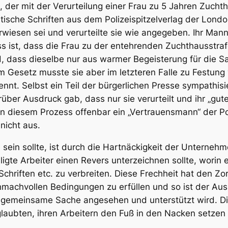
der mit der Verurteilung einer Frau zu 5 Jahren
Zucht
stische Schriften aus dem Polizeispitzelverlag der Lond
erwiesen sei und verurteilte sie wie angegeben. Ihr Man
ist, dass die Frau zu der entehrenden Zuchthausstrafe 
d, dass dieselbe nur aus warmer Begeisterung für die S
 Gesetz musste sie aber im letzteren Falle zu
Festung
nnt. Selbst ein Teil der bürgerlichen Presse sympathisie
rüber Ausdruck gab, dass nur sie verurteilt und ihr „gu
 diesem Prozess offenbar ein „Vertrauensmann“ der Poli
nicht aus.
e sein sollte, ist durch die Hartnäckigkeit der Unterne
igte Arbeiter einen Revers unterzeichnen sollte, worin 
Schriften etc. zu verbreiten. Diese Frechheit hat den Z
schmachvollen Bedingungen zu erfüllen und so ist der Au
ne gemeinsame Sache angesehen und unterstützt wird. 
 glaubten, ihren Arbeitern den Fuß in den Nacken setzen