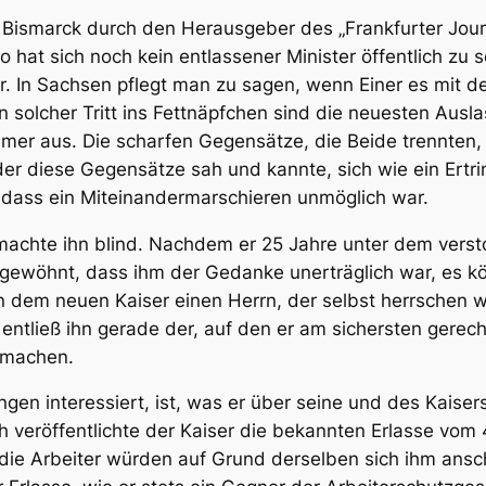
 Bismarck
durch den Herausgeber des „Frankfurter Jour
 hat sich noch kein entlassener Minister öffentlich zu
r. In Sachsen pflegt man zu sagen, wenn Einer es mit d
in solcher Tritt ins Fettnäpfchen sind die neuesten Aus
mer aus. Die scharfen Gegensätze, die Beide trennten, 
der diese Gegensätze sah und kannte, sich wie ein Ert
 dass ein Miteinandermarschieren unmöglich war.
achte ihn blind. Nachdem er 25 Jahre unter dem versto
n gewöhnt, dass ihm der Gedanke unerträglich war, es k
 dem neuen Kaiser einen Herrn, der selbst herrschen w
entließ ihn gerade der, auf den er am
sichersten
gerechn
u machen.
n interessiert, ist, was er über seine und des Kaisers
veröffentlichte der Kaiser die bekannten Erlasse vom 
e, die Arbeiter würden auf Grund derselben sich ihm ans