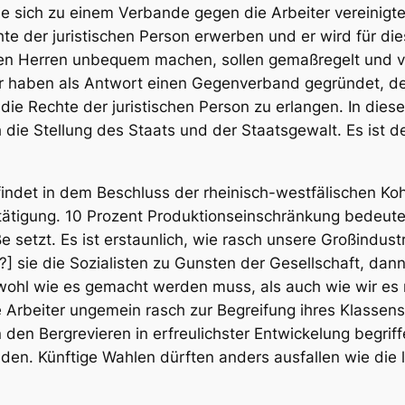
 sich zu einem Verbande gegen die Arbeiter vereinigte
chte der juristischen Person erwerben und er wird für di
h den Herren unbequem machen, sollen gemaßregelt und v
 haben als Antwort einen Gegenverband gegründet, der
 die Rechte der juristischen Person zu erlangen. In di
h die Stellung des Staats und der Staatsgewalt. Es ist 
indet in dem Beschluss der rheinisch-westfälischen Ko
stätigung. 10 Prozent Produktionseinschränkung bedeut
ße setzt. Es ist erstaunlich, wie rasch unsere Großindust
] sie die Sozialisten zu Gunsten der Gesellschaft, dann 
wohl wie es gemacht werden muss, als auch wie wir es 
e Arbeiter ungemein rasch zur Begreifung ihres Klassens
n den Bergrevieren in erfreulichster Entwickelung begrif
nden. Künftige Wahlen dürften anders ausfallen wie die l