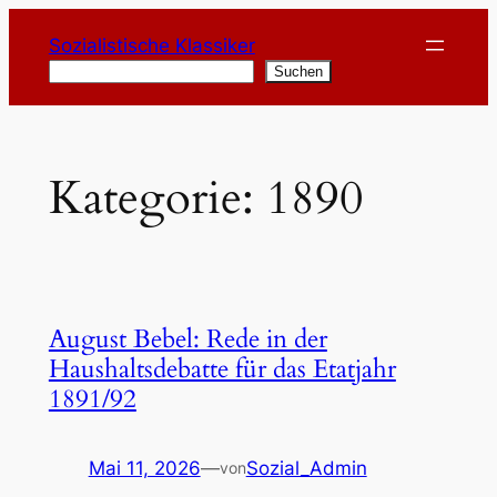
Zum
Sozialistische Klassiker
Inhalt
Suchen
Suchen
springen
Kategorie:
1890
August Bebel: Rede in der
Haushaltsdebatte für das Etatjahr
1891/92
Mai 11, 2026
—
Sozial_Admin
von