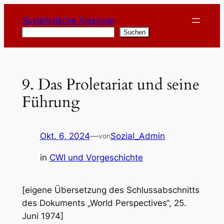
Zum
Sozialistische Klassiker
Inhalt
Suchen
Suchen
springen
9. Das Proletariat und seine
Führung
Okt. 6, 2024
—
Sozial_Admin
von
in
CWI und Vorgeschichte
[eigene Übersetzung des Schlussabschnitts
des Dokuments „World Perspectives“, 25.
Juni 1974]