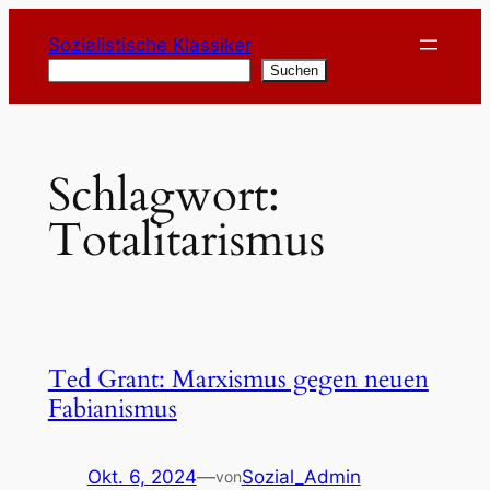
Zum
Sozialistische Klassiker
Inhalt
Suchen
Suchen
springen
Schlagwort:
Totalitarismus
Ted Grant: Marxismus gegen neuen
Fabianismus
Okt. 6, 2024
—
Sozial_Admin
von