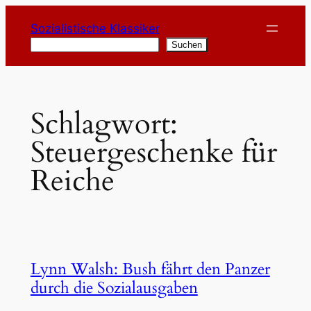
Zum
Sozialistische Klassiker
Inhalt
Suchen
Suchen
springen
Schlagwort:
Steuergeschenke für
Reiche
Lynn Walsh: Bush fährt den Panzer
durch die Sozialausgaben