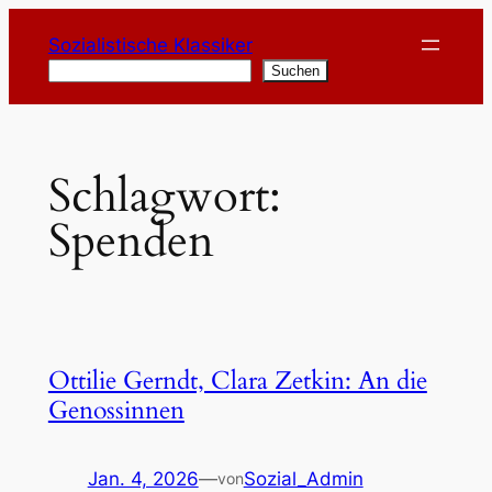
Zum
Sozialistische Klassiker
Inhalt
Suchen
Suchen
springen
Schlagwort:
Spenden
Ottilie Gerndt, Clara Zetkin: An die
Genossinnen
Jan. 4, 2026
—
Sozial_Admin
von