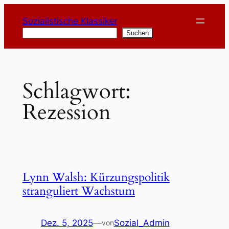
Zum
Sozialistische Klassiker
Inhalt
Suchen
Suchen
springen
Schlagwort:
Rezession
Lynn Walsh: Kürzungspolitik
stranguliert Wachstum
Dez. 5, 2025
—
Sozial_Admin
von