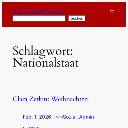
Zum
Sozialistische Klassiker
Inhalt
Suchen
Suchen
springen
Schlagwort:
Nationalstaat
Clara Zetkin: Weihnachten
Feb. 1, 2026
—
Sozial_Admin
von