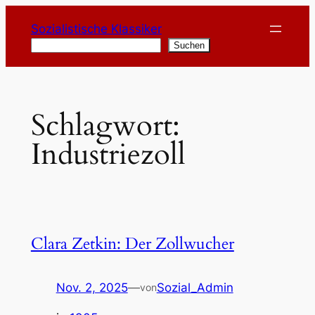
Zum
Sozialistische Klassiker
Inhalt
Suchen
Suchen
springen
Schlagwort:
Industriezoll
Clara Zetkin: Der Zollwucher
Nov. 2, 2025
—
Sozial_Admin
von