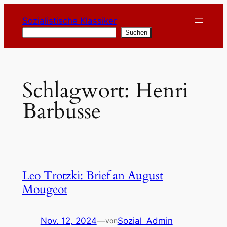
Zum
Sozialistische Klassiker
Inhalt
Suchen
Suchen
springen
Schlagwort:
Henri
Barbusse
Leo Trotzki: Brief an August
Mougeot
Nov. 12, 2024
—
Sozial_Admin
von