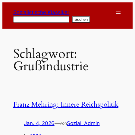
Zum
Sozialistische Klassiker
Inhalt
Suchen
Suchen
springen
Schlagwort:
Grußindustrie
Franz Mehring: Innere Reichspolitik
Jan. 4, 2026
—
Sozial_Admin
von