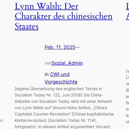
Lynn Walsh: Der
Charakter des chinesischen
Staates
Feb. 11, 2025
—
Sozial_Admin
von
[
in
CWI und
Ü
Vorgeschichte
V
[eigene Übersetzung des englischen Textes in
Œ
Socialism Today Nr. 122, Juni 2008] Die China-
a
Debatte von Socialism Today wird mit einer Antwort
Б
von Lynn Walsh auf Vincent Kolos Artikel, „China’s
d
Capitalist Counter-Revolution“ [Chinas kapitalistische
d
en
Konterrevolution] (Socialism Today Nr. 114),
o
fortgesetzt. In diesem Artikel argumentiert Vincent,