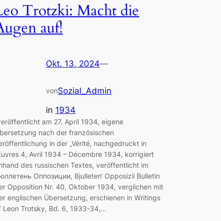
Leo Trotzki: Macht die
Augen auf!
Okt. 13, 2024
—
Sozial_Admin
von
in
1934
veröffentlicht am 27. April 1934, eigene
bersetzung nach der französischen
eröffentlichung in der „Vérité, nachgedruckt in
uvres 4, Avril 1934 – Décembre 1934, korrigiert
nhand des russischen Textes, veröffentlicht im
юллетень Оппозиции, Bjulleten‘ Opposizii Bulletin
er Opposition Nr. 40, Oktober 1934, verglichen mit
er englischen Übersetzung, erschienen in Writings
f Leon Trotsky, Bd. 6, 1933-34,…