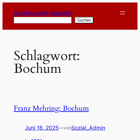
Zum
Sozialistische Klassiker
Inhalt
Suchen
Suchen
springen
Schlagwort:
Bochum
Franz Mehring: Bochum
Juni 16, 2025
—
Sozial_Admin
von