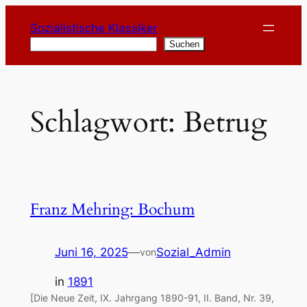
Zum
Sozialistische Klassiker
Inhalt
Suchen
Suchen
springen
Schlagwort:
Betrug
Franz Mehring: Bochum
Juni 16, 2025
—
Sozial_Admin
von
in
1891
[Die Neue Zeit, IX. Jahrgang 1890-91, II. Band, Nr. 39,