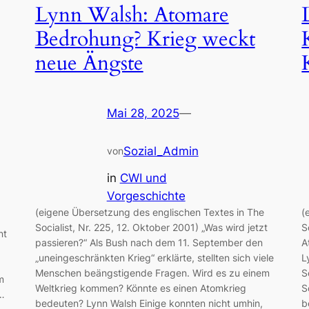
Lynn Walsh: Atomare
Bedrohung? Krieg weckt
neue Ängste
Mai 28, 2025
—
Sozial_Admin
von
in
CWI und
Vorgeschichte
(eigene Übersetzung des englischen Textes in The
(
Socialist, Nr. 225, 12. Oktober 2001) „Was wird jetzt
S
nt
passieren?“ Als Bush nach dem 11. September den
A
„uneingeschränkten Krieg“ erklärte, stellten sich viele
L
Menschen beängstigende Fragen. Wird es zu einem
S
m
Weltkrieg kommen? Könnte es einen Atomkrieg
S
e…
bedeuten? Lynn Walsh Einige konnten nicht umhin,
b