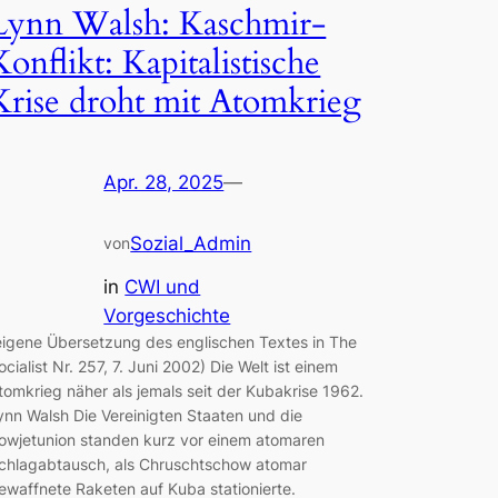
Lynn Walsh: Kaschmir-
Konflikt: Kapitalistische
Krise droht mit Atomkrieg
Apr. 28, 2025
—
Sozial_Admin
von
in
CWI und
Vorgeschichte
eigene Übersetzung des englischen Textes in The
ocialist Nr. 257, 7. Juni 2002) Die Welt ist einem
tomkrieg näher als jemals seit der Kubakrise 1962.
ynn Walsh Die Vereinigten Staaten und die
owjetunion standen kurz vor einem atomaren
chlagabtausch, als Chruschtschow atomar
ewaffnete Raketen auf Kuba stationierte.