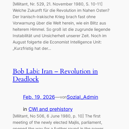
[Militant, Nr. 529, 21. November 1980, S. 10-11]
Welche Zukunft für die Revolution im Nahen Osten?
Der Iranisch-Irakische Krieg brach fast ohne
Vorwarnung über die Welt herein, wie ein Blitz aus
heiterem Himmel. So groß ist die zugrunde liegende
Instabilität und Unsicherheit unserer Zeit. Noch im
August folgerte die Economist Intelligence Unit:
„Kurzfristig hat der…
Bob Labi: Iran – Revolution in
Deadlock
Feb. 19, 2026
—
Sozial_Admin
von
in
CWI and prehistory
[Militant, No 506, 6 June 1980, p. 10] The first
meeting of the newly elected Majlis, parliament,
opened the way for a further round in the power