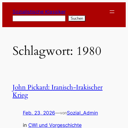
Zum
Sozialistische Klassiker
Inhalt
Suchen
Suchen
springen
Schlagwort:
1980
John Pickard: Iranisch-Irakischer
Krieg
Feb. 23, 2026
—
Sozial_Admin
von
in
CWI und Vorgeschichte