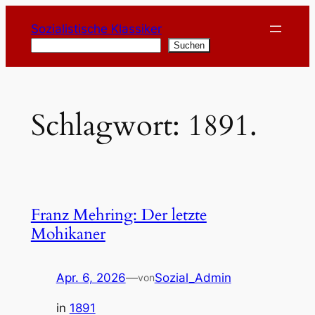
Zum
Sozialistische Klassiker
Inhalt
Suchen
Suchen
springen
Schlagwort:
1891.
Franz Mehring: Der letzte
Mohikaner
Apr. 6, 2026
—
Sozial_Admin
von
in
1891