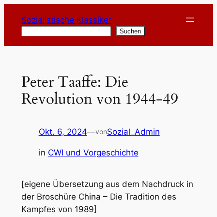
Zum
Sozialistische Klassiker
Inhalt
Suchen
Suchen
springen
Peter Taaffe: Die
Revolution von 1944-49
Okt. 6, 2024
—
Sozial_Admin
von
in
CWI und Vorgeschichte
[eigene Übersetzung aus dem Nachdruck in
der Broschüre China – Die Tradition des
Kampfes von 1989]