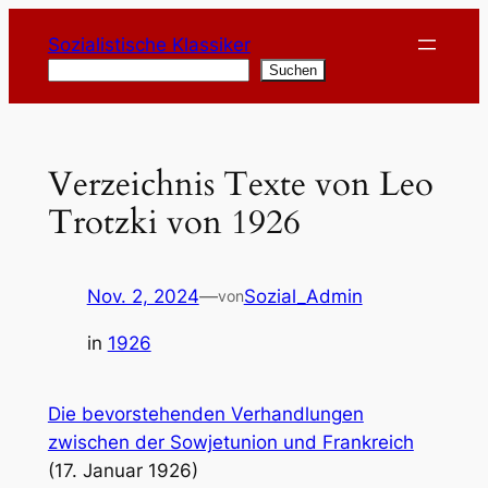
Zum
Sozialistische Klassiker
Inhalt
Suchen
Suchen
springen
Verzeichnis Texte von Leo
Trotzki von 1926
Nov. 2, 2024
—
Sozial_Admin
von
in
1926
Die bevorstehenden Verhandlungen
zwischen der Sowjetunion und Frankreich
(17. Januar 1926)