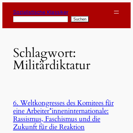
Zum
Sozialistische Klassiker
Inhalt
Suchen
Suchen
springen
Schlagwort:
Militärdiktatur
6. Weltkongresses des Komitees für
eine Arbeiter*inneninternationale:
Rassismus, Faschismus und die
Zukunft für die Reaktion