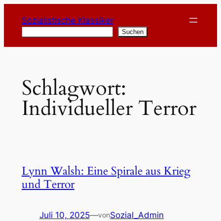
Zum
Sozialistische Klassiker
Inhalt
Suchen
Suchen
springen
Schlagwort:
Individueller Terror
Lynn Walsh: Eine Spirale aus Krieg
und Terror
Juli 10, 2025
—
Sozial_Admin
von