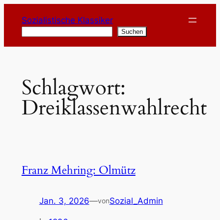
Zum
Sozialistische Klassiker
Inhalt
Suchen
Suchen
springen
Schlagwort:
Dreiklassenwahlrecht
Franz Mehring: Olmütz
Jan. 3, 2026
—
Sozial_Admin
von