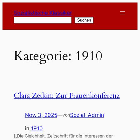
Zum
Sozialistische Klassiker
Inhalt
Suchen
Suchen
springen
Kategorie:
1910
Clara Zetkin: Zur Frauenkonferenz
Nov. 3, 2025
—
Sozial_Admin
von
in
1910
[„Die Gleichheit. Zeitschrift für die Interessen der