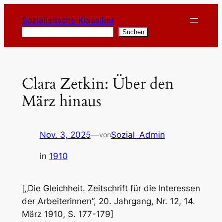
Zum
Sozialistische Klassiker
Inhalt
Suchen
Suchen
springen
Clara Zetkin: Über den
März hinaus
Nov. 3, 2025
—
Sozial_Admin
von
in
1910
[„Die Gleichheit. Zeitschrift für die Interessen
der Arbeiterinnen”, 20. Jahrgang, Nr. 12, 14.
März 1910, S. 177-179]