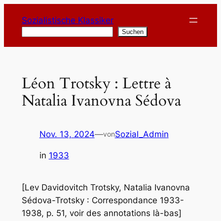
Zum
Sozialistische Klassiker
Inhalt
Suchen
Suchen
springen
Léon Trotsky : Lettre à
Natalia Ivanovna Sédova
Nov. 13, 2024
—
Sozial_Admin
von
in
1933
[Lev Davidovitch Trotsky, Natalia Ivanovna
Sédova-Trotsky : Correspondance 1933-
1938, p. 51, voir des annotations là-bas]