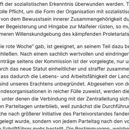
ft der sozialistischen Erkenntnis überwunden werden. 
lle Pflicht, um die Form der Organisation mit sozialisti
von dem Bewusstsein innerer Zusammengehörigkeit dur
her Begeisterung und Hingabe zur Maifeier rüsten, so 
ameren Willenskundgebung des kämpfenden Proletariat
e rote Woche“ gab, ist geeignet, an seinem Teil dazu b
ießen. Nach einem sachlich wertvollen und eindringe
nträge seitens der Kommission ist der vorgelegte, nur 
rch das neue Statut einheitlicher und straffer zusamm
 dass dadurch die Lebens- und Arbeitsfähigkeit der Lan
sind unseres Erachtens unbegründet. Abgesehen von d
andesorganisationen in reicher Fülle zuweist, werden 
, unter denen die Verbindung mit der Zentralleitung sich
n Parteitagen unterblieb, weil zunächst die Durchführu
he nach größerer Initiative des Parteivorstandes fande
festgelegt wurde, sondern von jedem Parteitag nach den
in Schriftführer mehr bestellt. Die Bestimmungen, welche