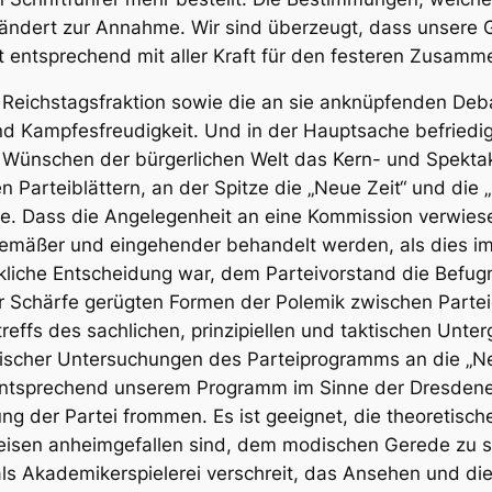
ändert zur Annahme. Wir sind überzeugt, dass unsere G
 entsprechend mit aller Kraft für den festeren Zusamme
r Reichstagsfraktion sowie die an sie anknüpfenden Deb
 und Kampfesfreudigkeit. Und in der Hauptsache befried
Wünschen der bürgerlichen Welt das Kern- und Spektak
Parteiblättern, an der Spitze die „Neue Zeit“ und die „
ite. Dass die Angelegenheit an eine Kommission verwie
hgemäßer und eingehender behandelt werden, als dies 
ückliche Entscheidung war, dem Parteivorstand die Bef
ller Schärfe gerügten Formen der Polemik zwischen Par
effs des sachlichen, prinzipiellen und taktischen Unte
itischer Untersuchungen des Parteiprogramms an die „Ne
g entsprechend unserem Programm im Sinne der Dresdener
ung der Partei frommen. Es ist geeignet, die theoretisc
reisen anheimgefallen sind, dem modischen Gerede zu 
 als Akademikerspielerei verschreit, das Ansehen und di