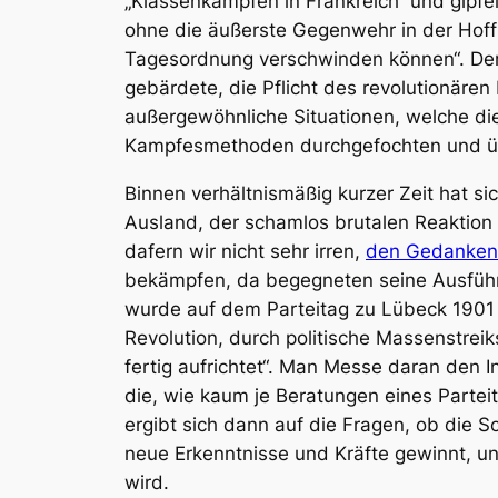
„Klassenkämpfen in Frankreich“ und gipf
ohne die äußerste Gegenwehr in der Hoff
Tagesordnung verschwinden können“. Der Pa
gebärdete, die Pflicht des revolutionäre
außergewöhnliche Situationen, welche die
Kampfesmethoden durchgefochten und 
Binnen verhältnismäßig kurzer Zeit hat s
Ausland, der schamlos brutalen Reaktion 
dafern wir nicht sehr irren,
den Gedanken 
bekämpfen, da begegneten seine Ausführu
wurde auf dem Parteitag zu Lübeck 1901
Revolution, durch politische Massenstrei
fertig aufrichtet“. Man Messe daran den 
die, wie kaum je Beratungen eines Partei
ergibt sich dann auf die Fragen, ob die
neue Erkenntnisse und Kräfte gewinnt, un
wird.