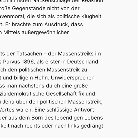
e schlimmsten Nackenschläge der Reaktion
große Gegenstände nicht von der
enmoral, die sich als politische Klugheit
rt. Er brachte zum Ausdruck, dass
ch Mittels außergewöhnlicher
hts der Tatsachen – der Massenstreiks im
 Parvus 1896, als erster in Deutschland,
h den politischen Massenstreik zu
it und billigem Hohn. Unwidersprochen
ass man nächstens durch eine große
zialdemokratische Gesellschaft fix und
 Jena über den politischen Massenstreik,
Wortes waren. Eine schlüssige Antwort
 oder aus dem Born des lebendigen Lebens
keit nach rechts oder nach links gedrängt