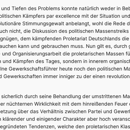
n und Tiefen des Problems konnte natürlich weder in Be
itischen Kämpfers par excellence mit der Situation un
lutionäre Stimmungsgewalt anbelangt, wohl die Rede d
h nicht, die Diskussion des politischen Massenstreiks a
begnügen, dem kämpfenden Proletariat Deutschlands die
chen kann und gebrauchen muss. Nun gilt es, durch g
 und Organisierungsarbeit die proletarischen Massen f
n und Kämpfen des Tages, sondern in innerem organis
elne Gewerkschaftsführer heute noch den politischen 
d Gewerkschaften immer inniger zu der einen revoluti
g sicherlich durch seine Behandlung der umstrittenen Mai
r nüchternen Wirklichkeit mit dem hinreißenden Feuer 
etzung über das Verhältnis zwischen Partei und Gewer
en klärender und einigender Charakter aber hoch veran
gründeten Tendenzen, welche den proletarischen Klas