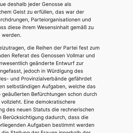
Tue deshalb jeder Genosse als
schem Geist zu erfüllen, das war der
chdrungen, Parteiorganisationen und
muss diese ihrem Wesensinhalt gemäß zu
s werden.
eizutragen, die Reihen der Partei fest zum
nden Referat des Genossen Vollmar und
unwesentlich geänderte Entwurf zur
engefasst, jedoch in Würdigung des
des- und Provinzialverbände gefährdet
en selbständigen Aufgaben, welche das
die geäußerten Befürchtungen schon durch
 vollzieht. Eine demokratischere
ng des neuen Statuts die rechnerischen
n Berücksichtigung dadurch, dass die
 vorliegenden Aufgaben bestimmt werden
 die Stellung der Frauen innerhalb der