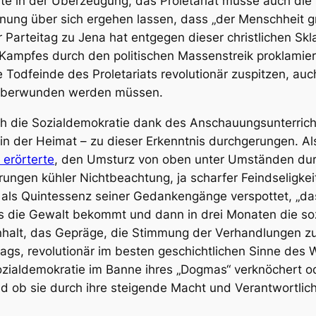
elte in der Überzeugung, das Proletariat müsse auch di
nung über sich ergehen lassen, dass „der Menschheit 
rteitag zu Jena hat entgegen dieser christlichen Sklav
n Kampfes durch den politischen Massenstreik proklamie
 Todfeinde des Proletariats revolutionär zuspitzen, au
überwunden werden müssen.
ich die Sozialdemokratie dank des Anschauungsunterric
in der Heimat – zu dieser Erkenntnis durchgerungen. Als
erörterte
, den Umsturz von oben unter Umständen durc
ngen kühler Nichtbeachtung, ja scharfer Feindseligke
 als Quintessenz seiner Gedankengänge verspottet, „d
ks die Gewalt bekommt und dann in drei Monaten die so
Inhalt, das Gepräge, die Stimmung der Verhandlungen zu
tags, revolutionär im besten geschichtlichen Sinne des 
 Sozialdemokratie im Banne ihres „Dogmas“ verknöchert
d ob sie durch ihre steigende Macht und Verantwortlich