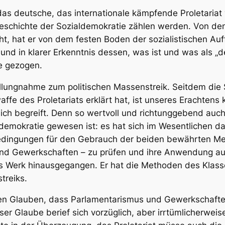
das deutsche, das internationale kämpfende Proletariat
Geschichte der Sozialdemokratie zählen werden. Von d
ht, hat er von dem festen Boden der sozialistischen A
und in klarer Erkenntnis dessen, was ist und was als „
e gezogen.
ellungnahme zum politischen Massenstreik. Seitdem die S
fe des Proletariats erklärt hat, ist unseres Erachtens 
sich begreift. Denn so wertvoll und richtunggebend auc
demokratie gewesen ist: es hat sich im Wesentlichen da
edingungen für den Gebrauch der beiden bewährten Me
nd Gewerkschaften – zu prüfen und ihre Anwendung au
es Werk hinausgegangen. Er hat die Methoden des Klas
treiks.
en Glauben, dass Parlamentarismus und Gewerkschaften
ser Glaube berief sich vorzüglich, aber irrtümlicherwei