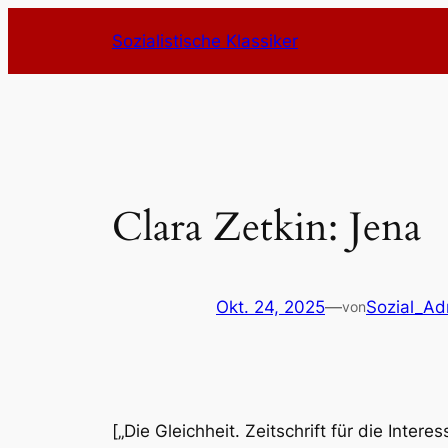
Zum
Sozialistische Klassiker
Inhalt
springen
Clara Zetkin: Jena
Okt. 24, 2025
—
Sozial_Ad
von
[„Die Gleichheit. Zeitschrift für die Inter