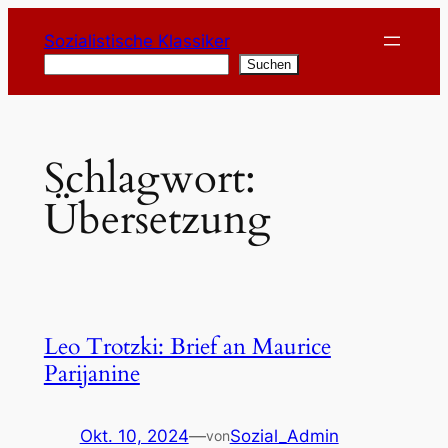
Zum
Sozialistische Klassiker
Inhalt
Suchen
Suchen
springen
Schlagwort:
Übersetzung
Leo Trotzki: Brief an Maurice
Parijanine
Okt. 10, 2024
—
Sozial_Admin
von