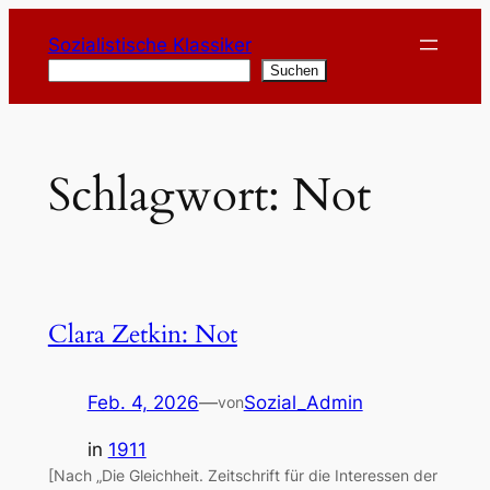
Zum
Sozialistische Klassiker
Inhalt
Suchen
Suchen
springen
Schlagwort:
Not
Clara Zetkin: Not
Feb. 4, 2026
—
Sozial_Admin
von
in
1911
[Nach „Die Gleichheit. Zeitschrift für die Interessen der