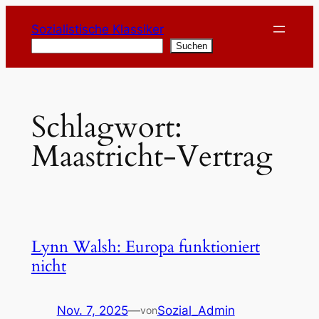
Zum
Sozialistische Klassiker
Inhalt
Suchen
Suchen
springen
Schlagwort:
Maastricht-Vertrag
Lynn Walsh: Europa funktioniert
nicht
Nov. 7, 2025
—
Sozial_Admin
von