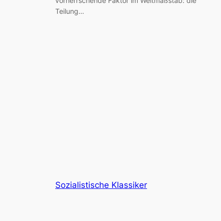
vorherrschende Faktor im Weltmaßstab: die
Teilung…
Sozialistische Klassiker