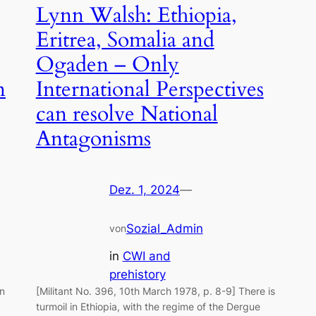
Lynn Walsh: Ethiopia,
Eritrea, Somalia and
Ogaden – Only
n
International Perspectives
can resolve National
Antagonisms
Dez. 1, 2024
—
Sozial_Admin
von
in
CWI and
prehistory
en
[Militant No. 396, 10th March 1978, p. 8-9] There is
turmoil in Ethiopia, with the regime of the Dergue