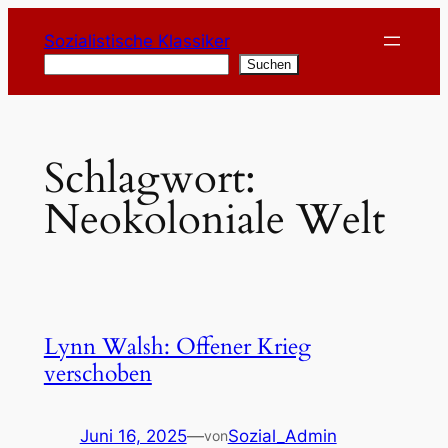
Zum
Sozialistische Klassiker
Inhalt
Suchen
Suchen
springen
Schlagwort:
Neokoloniale Welt
Lynn Walsh: Offener Krieg
verschoben
Juni 16, 2025
—
Sozial_Admin
von