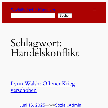
Zum
Sozialistische Klassiker
Inhalt
Suchen
Suchen
springen
Schlagwort:
Handelskonflikt
Lynn Walsh: Offener Krieg
verschoben
Juni 16, 2025
—
Sozial_Admin
von