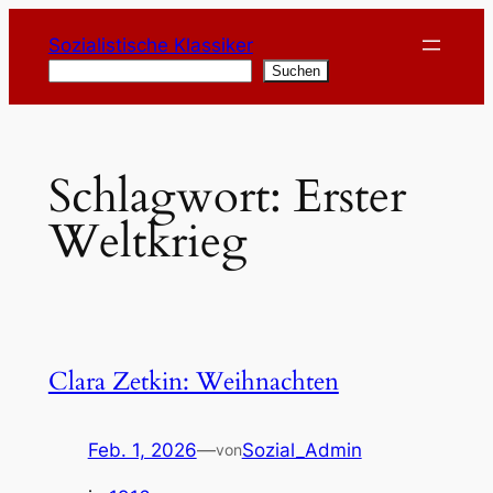
Zum
Sozialistische Klassiker
Inhalt
Suchen
Suchen
springen
Schlagwort:
Erster
Weltkrieg
Clara Zetkin: Weihnachten
Feb. 1, 2026
—
Sozial_Admin
von