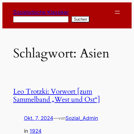
Zum
Sozialistische Klassiker
Inhalt
Suchen
Suchen
springen
Schlagwort:
Asien
Leo Trotzki: Vorwort [zum
Sammelband „West und Ost“]
Okt. 7, 2024
—
Sozial_Admin
von
in
1924