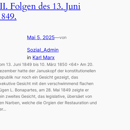
III. Folgen des 13. Juni
1849.
Mai 5, 2025
—
von
Sozial_Admin
in
Karl Marx
om 13. Juni 1849 bis 10. März 1850 <64> Am 20.
ezember hatte der Januskopf der konstitutionellen
epublik nur noch ein Gesicht gezeigt, das
xekutive Gesicht mit den verschwimmend flachen
ügen L. Bonapartes, am 28. Mai 1849 zeigte er
ein zweites Gesicht, das legislative, übersäet von
en Narben, welche die Orgien der Restauration und
er…