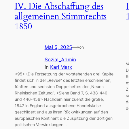
IV. Die Abschaffung des
allgemeinen Stimmrechts
1850
Mai 5, 2025
—
von
Sozial_Admin
V
in
Karl Marx
D
<95> (Die Fortsetzung der vorstehenden drei Kapitel
R
findet sich in der „Revue“ des letzten erschienenen,
e
fünften und sechsten Doppelheftes der „Neuen
Z
Rheinischen Zeitung“. <Siehe Band 7, S. 438-440
s
und 446-456> Nachdem hier zuerst die große,
d
1847 in England ausgebrochene Handelskrise
d
geschildert und aus ihren Rückwirkungen auf den
europäischen Kontinent die Zuspitzung der dortigen
politischen Verwicklungen…