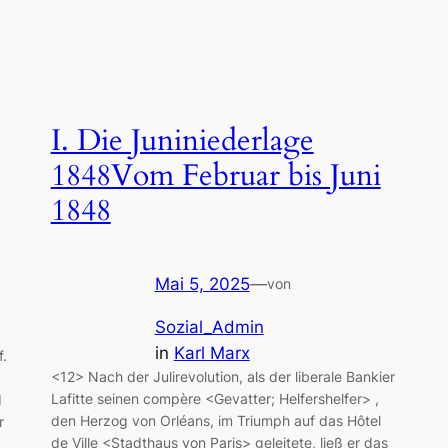
I. Die Juniniederlage
1848Vom Februar bis Juni
1848
Mai 5, 2025
—
von
Sozial_Admin
in
Karl Marx
f.
<12> Nach der Julirevolution, als der liberale Bankier
Lafitte seinen compère <Gevatter; Helfershelfer> ,
d
den Herzog von Orléans, im Triumph auf das Hôtel
r
de Ville <Stadthaus von Paris> geleitete, ließ er das