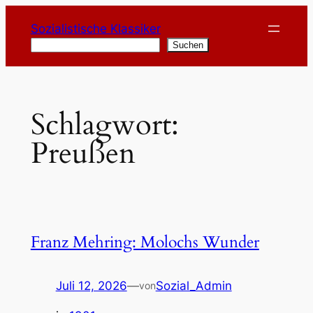
Zum
Sozialistische Klassiker
Inhalt
Suchen
Suchen
springen
Schlagwort:
Preußen
Franz Mehring: Molochs Wunder
Juli 12, 2026
—
Sozial_Admin
von