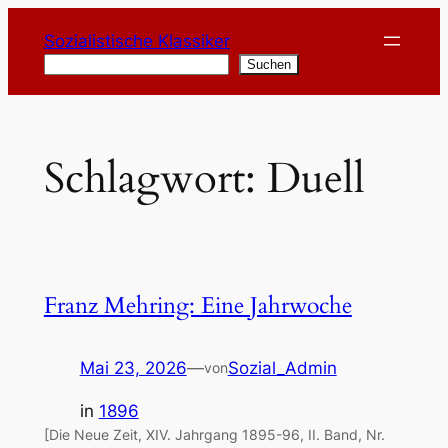
Zum
Sozialistische Klassiker
Inhalt
Suchen
Suchen
springen
Schlagwort:
Duell
Franz Mehring: Eine Jahrwoche
Mai 23, 2026
—
Sozial_Admin
von
in
1896
[Die Neue Zeit, XIV. Jahrgang 1895-96, II. Band, Nr.