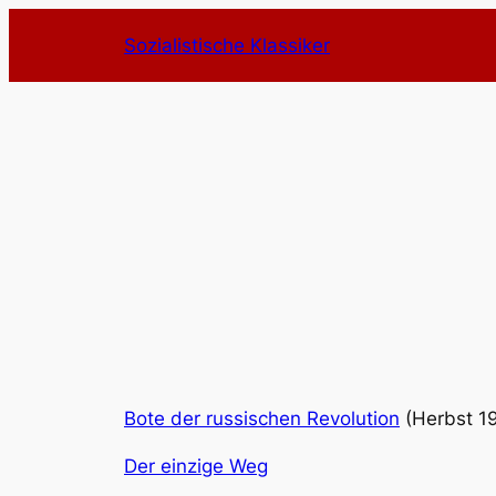
Zum
Sozialistische Klassiker
Inhalt
springen
Bote der russischen Revolution
(Herbst 1
Der einzige Weg